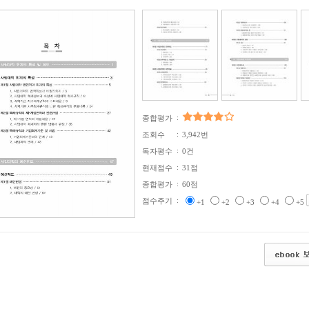
:
종합평가
:
조회수
3,942번
:
독자평수
0건
:
현재점수
31점
:
종합평가
60점
:
점수주기
+1
+2
+3
+4
+5